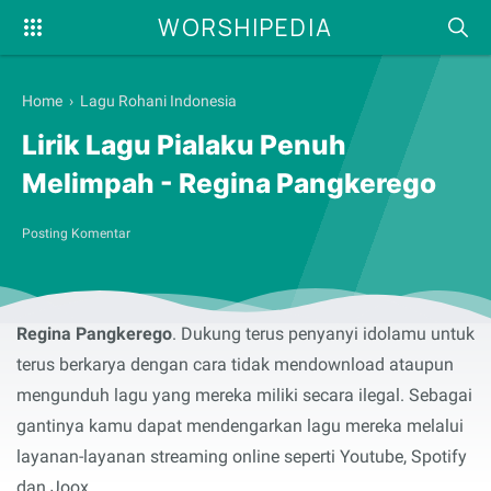
WORSHIPEDIA
Home
›
Lagu Rohani Indonesia
Lirik Lagu Pialaku Penuh
Melimpah - Regina Pangkerego
Posting Komentar
Syalom, selamat membaca serta menyanyikan lirik lagu
rohani
Pialaku Penuh Melimpah
yang dibawakan oleh
Regina Pangkerego
. Dukung terus penyanyi idolamu untuk
terus berkarya dengan cara tidak mendownload ataupun
mengunduh lagu yang mereka miliki secara ilegal. Sebagai
gantinya kamu dapat mendengarkan lagu mereka melalui
layanan-layanan streaming online seperti Youtube, Spotify
dan Joox.