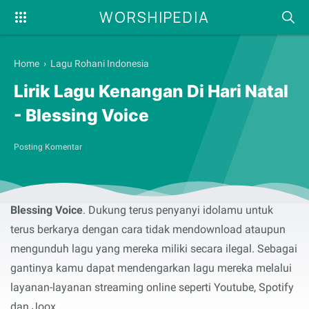
WORSHIPEDIA
Home
›
Lagu Rohani Indonesia
Lirik Lagu Kenangan Di Hari Natal
- Blessing Voice
Posting Komentar
Syalom, selamat membaca serta menyanyikan lirik lagu
rohani
Kenangan Di Hari Natal
yang dibawakan oleh
Blessing Voice
. Dukung terus penyanyi idolamu untuk
terus berkarya dengan cara tidak mendownload ataupun
mengunduh lagu yang mereka miliki secara ilegal. Sebagai
gantinya kamu dapat mendengarkan lagu mereka melalui
layanan-layanan streaming online seperti Youtube, Spotify
dan Joox.