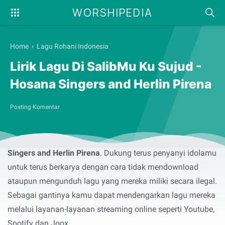
WORSHIPEDIA
Home
›
Lagu Rohani Indonesia
Lirik Lagu Di SalibMu Ku Sujud -
Hosana Singers and Herlin Pirena
Posting Komentar
Syalom, selamat membaca serta menyanyikan lirik lagu
rohani
Di SalibMu Ku Sujud
yang dibawakan oleh
Hosana
Singers and Herlin Pirena
. Dukung terus penyanyi idolamu
untuk terus berkarya dengan cara tidak mendownload
ataupun mengunduh lagu yang mereka miliki secara ilegal.
Sebagai gantinya kamu dapat mendengarkan lagu mereka
melalui layanan-layanan streaming online seperti Youtube,
Spotify dan Joox.