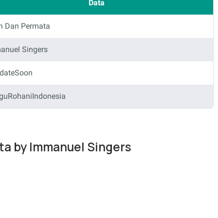
Data
an Dan Permata
anuel Singers
dateSoon
guRohaniIndonesia
ata by Immanuel Singers