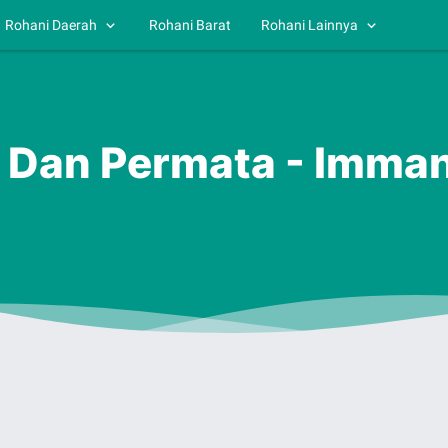
Rohani Daerah
Rohani Barat
Rohani Lainnya
an Dan Permata - Imma