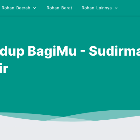
Rohani Daerah
Rohani Barat
Rohani Lainnya
Hidup BagiMu - Sudirm
ir