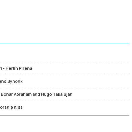
 - Herlin Pirena
z and Bynonk
eat Bonar Abraham and Hugo Tabalujan
orship Kids