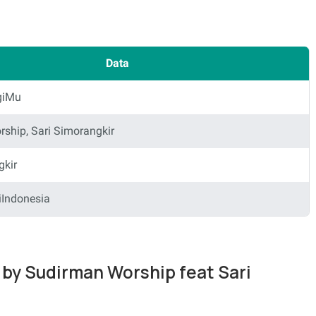
Data
giMu
ship, Sari Simorangkir
gkir
Indonesia
 by Sudirman Worship feat Sari