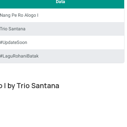
Data
Nang Pe Ro Alogo I
Trio Santana
#UpdateSoon
#LaguRohaniBatak
o I by Trio Santana