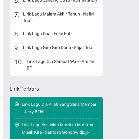
Lirik Lagu Sanding Gusti - Roshinta Ery
Lirik Lagu Malam Akhir Tahun - Nafiri
Trio
Lirik Lagu Doa - Foke Fritz
Lirik Lagu Girö Girö Dödö - Fajar Trio
Lirik Lagu Ojo Sambat Wae - Ardian
BP
Lirik Terbaru
Lirik Lagu Dia Allah Yang Setia Memberi
- Jerry BTN
Lirik Lagu Yesuslah Musikku Musikmu
Musik Kita - Santoso Gondowidjojo