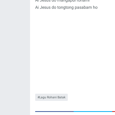
Ai Jesus do mangapul rohami
Ai Jesus do tongtong pasabam ho
Lagu Rohani Batak