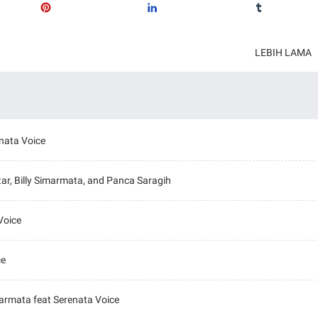
LEBIH LAMA
enata Voice
tar, Billy Simarmata, and Panca Saragih
Voice
ce
marmata feat Serenata Voice