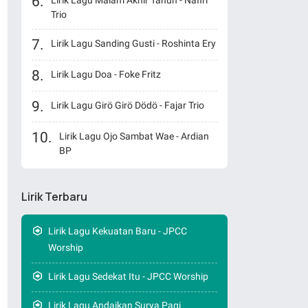
Lirik Lagu Malam Akhir Tahun - Nafiri
Trio
Lirik Lagu Sanding Gusti - Roshinta Ery
Lirik Lagu Doa - Foke Fritz
Lirik Lagu Girö Girö Dödö - Fajar Trio
Lirik Lagu Ojo Sambat Wae - Ardian
BP
Lirik Terbaru
Lirik Lagu Kekuatan Baru - JPCC
Worship
Lirik Lagu Sedekat Itu - JPCC Worship
Lirik Lagu Andaikan Surya Pagi