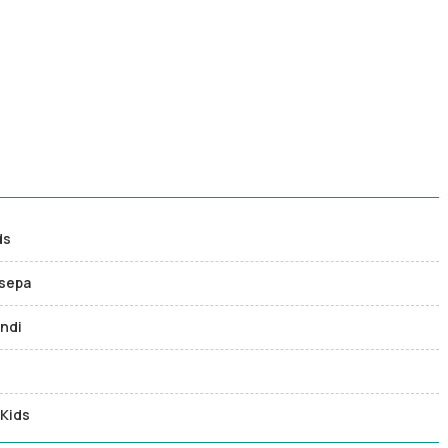
ds
usepa
andi
 Kids