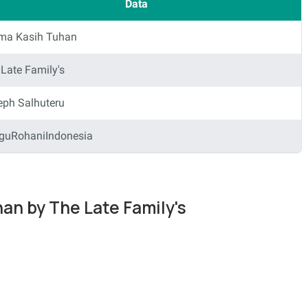
Data
ima Kasih Tuhan
Late Family's
eph Salhuteru
guRohaniIndonesia
han by The Late Family's