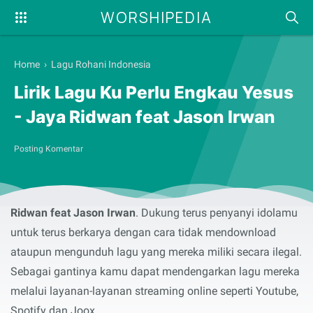
WORSHIPEDIA
Home
›
Lagu Rohani Indonesia
Lirik Lagu Ku Perlu Engkau Yesus
- Jaya Ridwan feat Jason Irwan
Posting Komentar
Syalom, selamat membaca serta menyanyikan lirik lagu
rohani
Ku Perlu Engkau Yesus
yang dibawakan oleh
Jaya
Ridwan feat Jason Irwan
. Dukung terus penyanyi idolamu
untuk terus berkarya dengan cara tidak mendownload
ataupun mengunduh lagu yang mereka miliki secara ilegal.
Sebagai gantinya kamu dapat mendengarkan lagu mereka
melalui layanan-layanan streaming online seperti Youtube,
Spotify dan Joox.