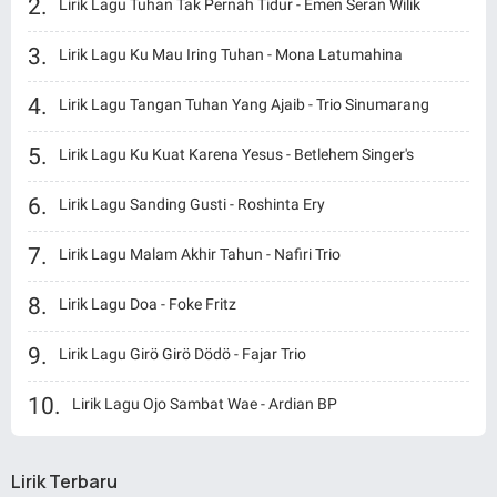
Lirik Lagu Tuhan Tak Pernah Tidur - Emen Seran Wilik
Lirik Lagu Ku Mau Iring Tuhan - Mona Latumahina
Lirik Lagu Tangan Tuhan Yang Ajaib - Trio Sinumarang
Lirik Lagu Ku Kuat Karena Yesus - Betlehem Singer's
Lirik Lagu Sanding Gusti - Roshinta Ery
Lirik Lagu Malam Akhir Tahun - Nafiri Trio
Lirik Lagu Doa - Foke Fritz
Lirik Lagu Girö Girö Dödö - Fajar Trio
Lirik Lagu Ojo Sambat Wae - Ardian BP
Lirik Terbaru