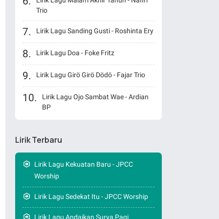
Lirik Lagu Malam Akhir Tahun - Nafiri
Trio
Lirik Lagu Sanding Gusti - Roshinta Ery
Lirik Lagu Doa - Foke Fritz
Lirik Lagu Girö Girö Dödö - Fajar Trio
Lirik Lagu Ojo Sambat Wae - Ardian
BP
Lirik Terbaru
Lirik Lagu Kekuatan Baru - JPCC
Worship
Lirik Lagu Sedekat Itu - JPCC Worship
Lirik Lagu Andaikan Surya Pagi