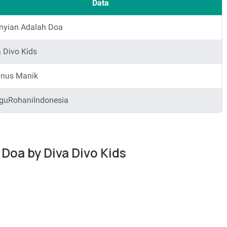
Data
nyian Adalah Doa
 Divo Kids
anus Manik
guRohaniIndonesia
 Doa by Diva Divo Kids