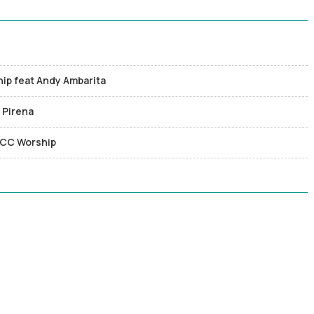
hip feat Andy Ambarita
 Pirena
 JCC Worship