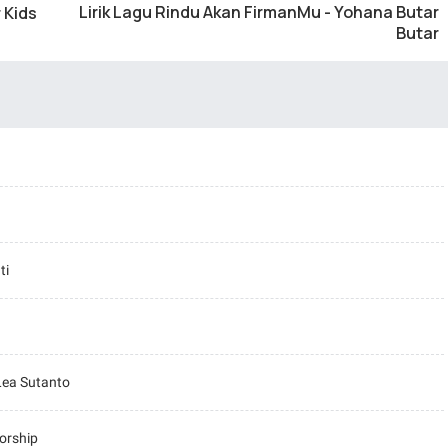
Lirik Lagu Rindu Akan FirmanMu - Yohana Butar
 Kids
Butar
ti
 Lea Sutanto
orship