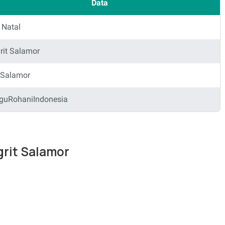
Data
 Natal
rit Salamor
 Salamor
guRohaniIndonesia
grit Salamor