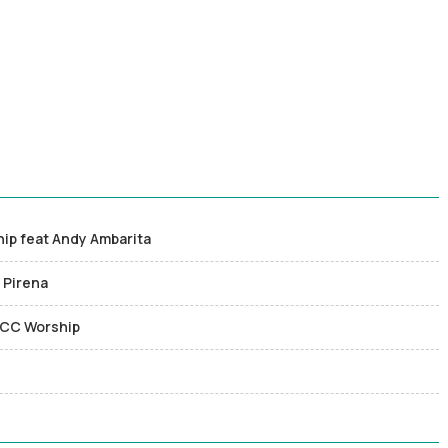
hip feat Andy Ambarita
 Pirena
 JCC Worship