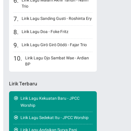
Lirik Lagu Malam Akhir Tahun - Nafiri
Trio
Lirik Lagu Sanding Gusti - Roshinta Ery
Lirik Lagu Doa - Foke Fritz
Lirik Lagu Girö Girö Dödö - Fajar Trio
Lirik Lagu Ojo Sambat Wae - Ardian
BP
Lirik Terbaru
Lirik Lagu Kekuatan Baru - JPCC
Worship
Lirik Lagu Sedekat Itu - JPCC Worship
Lirik Lagu Andaikan Surya Pagi