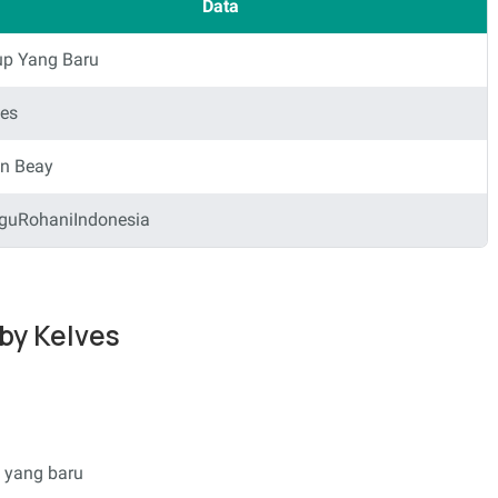
Data
up Yang Baru
ves
in Beay
guRohaniIndonesia
 by Kelves
 yang baru