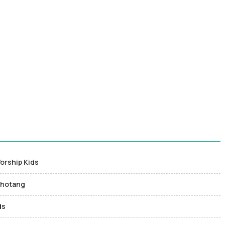
orship Kids
Sihotang
ds