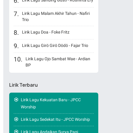
Lirik Lagu Sanding Gusti - Roshinta Ery
Lirik Lagu Malam Akhir Tahun - Nafiri
Trio
Lirik Lagu Doa - Foke Fritz
Lirik Lagu Girö Girö Dödö - Fajar Trio
Lirik Lagu Ojo Sambat Wae - Ardian
BP
Lirik Terbaru
Lirik Lagu Kekuatan Baru - JPCC
Worship
Lirik Lagu Sedekat Itu - JPCC Worship
Lirik Lagu Andaikan Surya Pagi