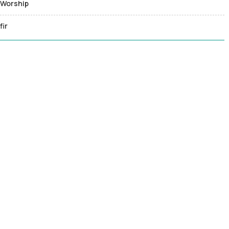
l Worship
fir