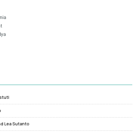
nia
t
Nya
stuti
p
nd Lea Sutanto