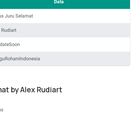
Data
us Juru Selamat
 Rudiart
dateSoon
guRohaniIndonesia
mat by Alex Rudiart
us