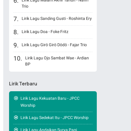
Lirik Lagu Malam Akhir Tahun - Nafiri
Trio
Lirik Lagu Sanding Gusti - Roshinta Ery
Lirik Lagu Doa - Foke Fritz
Lirik Lagu Girö Girö Dödö - Fajar Trio
Lirik Lagu Ojo Sambat Wae - Ardian
BP
Lirik Terbaru
Lirik Lagu Kekuatan Baru - JPCC
Worship
Lirik Lagu Sedekat Itu - JPCC Worship
Lirik Lagu Andaikan Surya Pagi