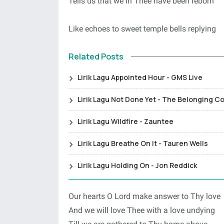
Tells us that we in Thee have been reborn
Like echoes to sweet temple bells replying
Related Posts
Lirik Lagu Appointed Hour - GMS Live
Lirik Lagu Not Done Yet - The Belonging C
Lirik Lagu Wildfire - Zauntee
Lirik Lagu Breathe On It - Tauren Wells
Lirik Lagu Holding On - Jon Reddick
Our hearts O Lord make answer to Thy love
And we will love Thee with a love undying