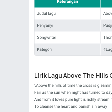
Keterangan
Judul lagu
Abov
Penyanyi
Pudji
Songwriter
Thom
Kategori
#Lag
Lirik Lagu Above The Hills 
\Above the hills of time the cross is gleami
Fair as the sun when night has turned to da
And from it loves pure light is richly streami
To cleanse the heart and banish sin away