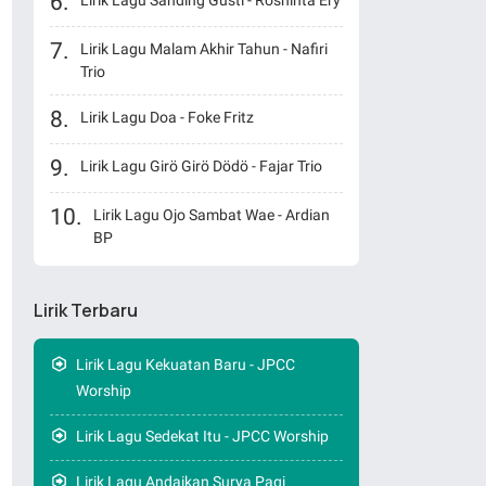
Lirik Lagu Sanding Gusti - Roshinta Ery
Lirik Lagu Malam Akhir Tahun - Nafiri
Trio
Lirik Lagu Doa - Foke Fritz
Lirik Lagu Girö Girö Dödö - Fajar Trio
Lirik Lagu Ojo Sambat Wae - Ardian
BP
Lirik Terbaru
Lirik Lagu Kekuatan Baru - JPCC
Worship
Lirik Lagu Sedekat Itu - JPCC Worship
Lirik Lagu Andaikan Surya Pagi