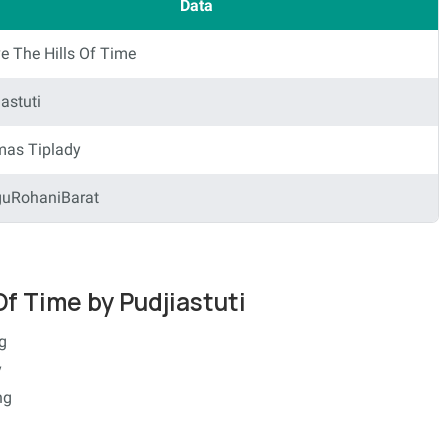
Data
e The Hills Of Time
astuti
as Tiplady
uRohaniBarat
Of Time by Pudjiastuti
ng
y
ng