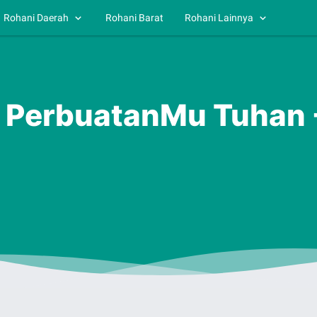
Rohani Daerah
Rohani Barat
Rohani Lainnya
b PerbuatanMu Tuhan 