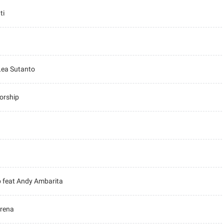
ti
 Lea Sutanto
orship
p feat Andy Ambarita
irena