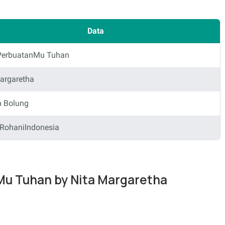
Data
 PerbuatanMu Tuhan
argaretha
n Bolung
RohaniIndonesia
nMu Tuhan by Nita Margaretha