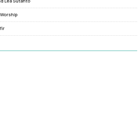
nd Lea Sutanto
l Worship
fir