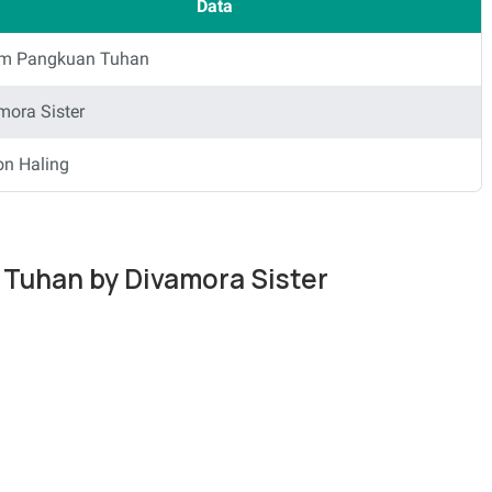
Data
m Pangkuan Tuhan
mora Sister
on Haling
 Tuhan by Divamora Sister