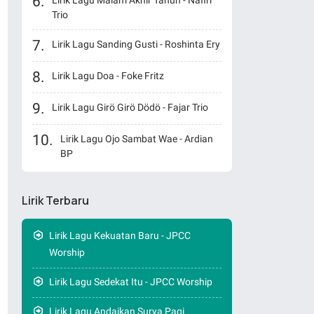
Lirik Lagu Malam Akhir Tahun - Nafiri
Trio
Lirik Lagu Sanding Gusti - Roshinta Ery
Lirik Lagu Doa - Foke Fritz
Lirik Lagu Girö Girö Dödö - Fajar Trio
Lirik Lagu Ojo Sambat Wae - Ardian
BP
Lirik Terbaru
Lirik Lagu Kekuatan Baru - JPCC
Worship
Lirik Lagu Sedekat Itu - JPCC Worship
Lirik Lagu Andaikan Surya Pagi