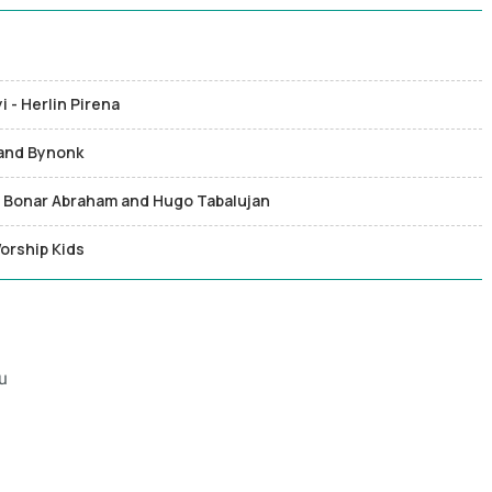
 - Herlin Pirena
z and Bynonk
eat Bonar Abraham and Hugo Tabalujan
orship Kids
u