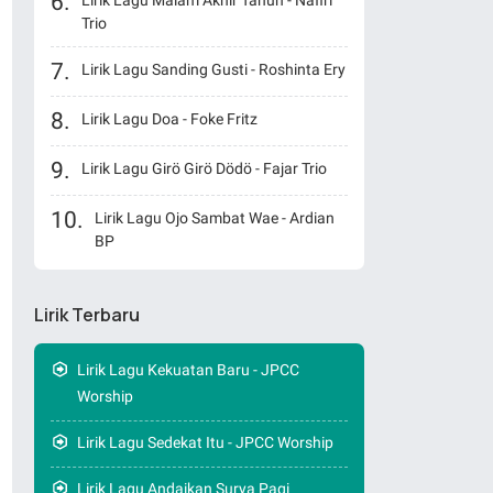
Lirik Lagu Malam Akhir Tahun - Nafiri
Trio
Lirik Lagu Sanding Gusti - Roshinta Ery
Lirik Lagu Doa - Foke Fritz
Lirik Lagu Girö Girö Dödö - Fajar Trio
Lirik Lagu Ojo Sambat Wae - Ardian
BP
Lirik Terbaru
Lirik Lagu Kekuatan Baru - JPCC
Worship
Lirik Lagu Sedekat Itu - JPCC Worship
Lirik Lagu Andaikan Surya Pagi