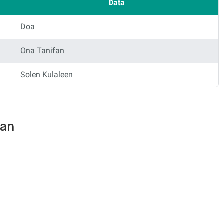
Data
Doa
Ona Tanifan
Solen Kulaleen
fan