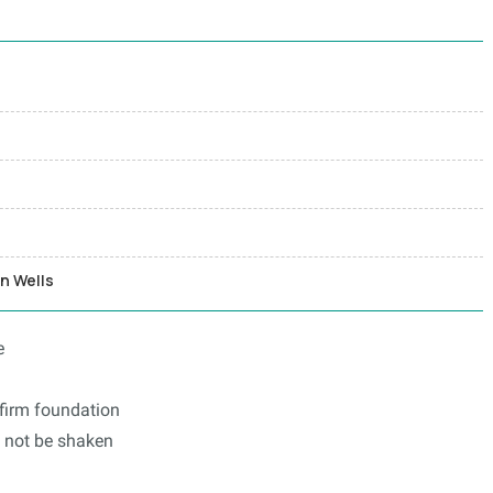
en Wells
e
a firm foundation
ll not be shaken