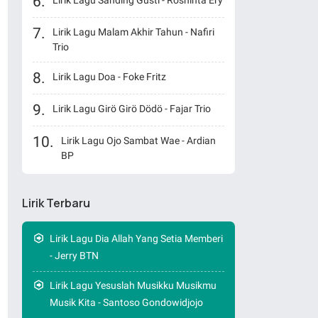
Lirik Lagu Sanding Gusti - Roshinta Ery
Lirik Lagu Malam Akhir Tahun - Nafiri
Trio
Lirik Lagu Doa - Foke Fritz
Lirik Lagu Girö Girö Dödö - Fajar Trio
Lirik Lagu Ojo Sambat Wae - Ardian
BP
Lirik Terbaru
Lirik Lagu Dia Allah Yang Setia Memberi
- Jerry BTN
Lirik Lagu Yesuslah Musikku Musikmu
Musik Kita - Santoso Gondowidjojo