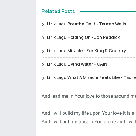
Related Posts
Lirik Lagu Breathe On It - Tauren Wells
Lirik Lagu Holding On - Jon Reddick
Lirik Lagu Miracle - For King & Country
Lirik Lagu Living Water - CAIN
Lirik Lagu What A Miracle Feels Like - Taur
And lead me in Your love to those around m
And I will build my life upon Your love it is 
And I will put my trust in You alone and I wi