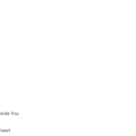
eside You
heart