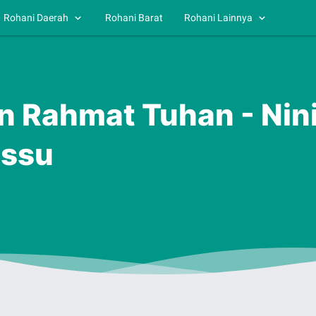
Rohani Daerah
Rohani Barat
Rohani Lainnya
un Rahmat Tuhan - Nin
ossu