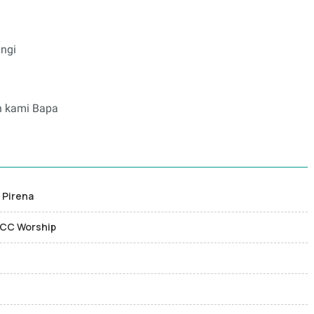
ungi
h kami Bapa
 Pirena
 JCC Worship