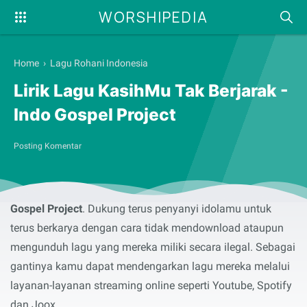
WORSHIPEDIA
Home
›
Lagu Rohani Indonesia
Lirik Lagu KasihMu Tak Berjarak -
Indo Gospel Project
Posting Komentar
Syalom, selamat membaca serta menyanyikan lirik lagu
rohani
KasihMu Tak Berjarak
yang dibawakan oleh
Indo
Gospel Project
. Dukung terus penyanyi idolamu untuk
terus berkarya dengan cara tidak mendownload ataupun
mengunduh lagu yang mereka miliki secara ilegal. Sebagai
gantinya kamu dapat mendengarkan lagu mereka melalui
layanan-layanan streaming online seperti Youtube, Spotify
dan Joox.