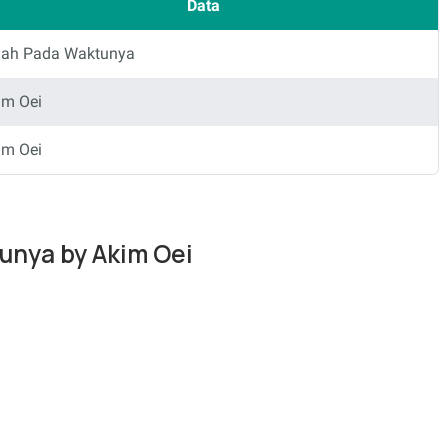
Data
dah Pada Waktunya
im Oei
im Oei
tunya by Akim Oei