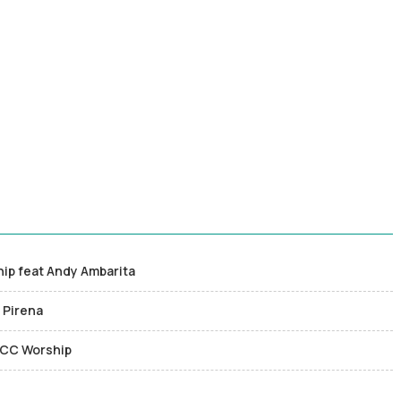
hip feat Andy Ambarita
 Pirena
 JCC Worship