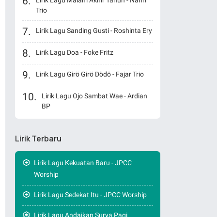
Lirik Lagu Malam Akhir Tahun - Nafiri
Trio
Lirik Lagu Sanding Gusti - Roshinta Ery
Lirik Lagu Doa - Foke Fritz
Lirik Lagu Girö Girö Dödö - Fajar Trio
Lirik Lagu Ojo Sambat Wae - Ardian
BP
Lirik Terbaru
Lirik Lagu Kekuatan Baru - JPCC
Worship
Lirik Lagu Sedekat Itu - JPCC Worship
Lirik Lagu Andaikan Surya Pagi