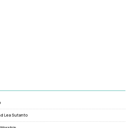
p
nd Lea Sutanto
l Worship