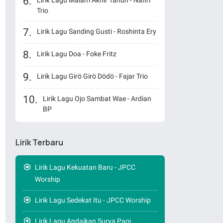
Lirik Lagu Malam Akhir Tahun - Nafiri
Trio
Lirik Lagu Sanding Gusti - Roshinta Ery
Lirik Lagu Doa - Foke Fritz
Lirik Lagu Girö Girö Dödö - Fajar Trio
Lirik Lagu Ojo Sambat Wae - Ardian
BP
Lirik Terbaru
Lirik Lagu Kekuatan Baru - JPCC
Worship
Lirik Lagu Sedekat Itu - JPCC Worship
Lirik Lagu Andaikan Surya Pagi