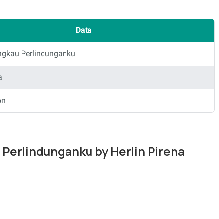
Data
ngkau Perlindunganku
a
on
 Perlindunganku by Herlin Pirena