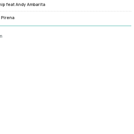
hip feat Andy Ambarita
 Pirena
an
u