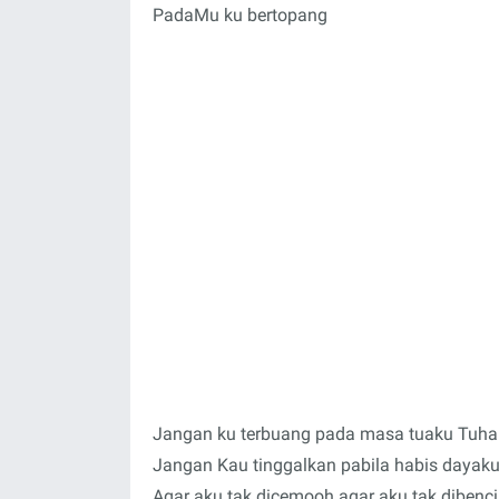
PadaMu ku bertopang
Jangan ku terbuang pada masa tuaku Tuh
Jangan Kau tinggalkan pabila habis dayak
Agar aku tak dicemooh agar aku tak dibenci