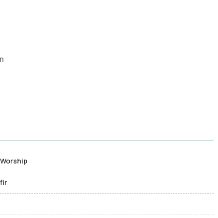
an
u
l Worship
fir