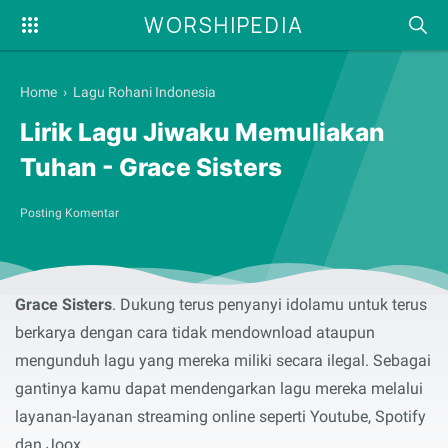
WORSHIPEDIA
Home
›
Lagu Rohani Indonesia
Lirik Lagu Jiwaku Memuliakan
Tuhan - Grace Sisters
Posting Komentar
Syalom, selamat membaca serta menyanyikan lirik lagu
rohani
Jiwaku Memuliakan Tuhan
yang dibawakan oleh
Grace Sisters
. Dukung terus penyanyi idolamu untuk terus
berkarya dengan cara tidak mendownload ataupun
mengunduh lagu yang mereka miliki secara ilegal. Sebagai
gantinya kamu dapat mendengarkan lagu mereka melalui
layanan-layanan streaming online seperti Youtube, Spotify
dan Joox.