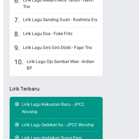
Lirik Lagu Malam Akhir Tahun - Nafiri
Trio
Lirik Lagu Sanding Gusti - Roshinta Ery
Lirik Lagu Doa - Foke Fritz
Lirik Lagu Girö Girö Dödö - Fajar Trio
Lirik Lagu Ojo Sambat Wae - Ardian
BP
Lirik Terbaru
Lirik Lagu Kekuatan Baru - JPCC
Worship
Lirik Lagu Sedekat Itu - JPCC Worship
Lirik Lagu Andaikan Surya Pagi