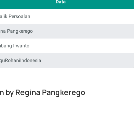
Data
alik Persoalan
ina Pangkerego
bang Irwanto
guRohaniIndonesia
lan by Regina Pangkerego