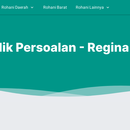
Rohani Daerah
Rohani Barat
Rohani Lainnya
alik Persoalan - Regi