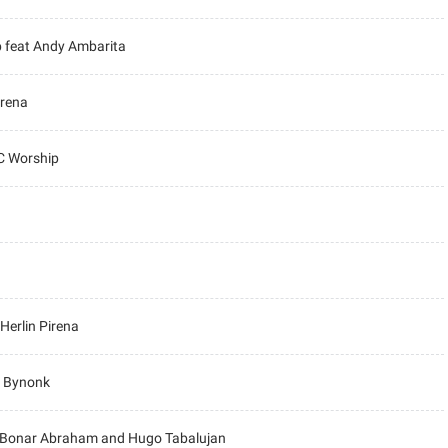
p feat Andy Ambarita
irena
CC Worship
Herlin Pirena
nd Bynonk
eat Bonar Abraham and Hugo Tabalujan