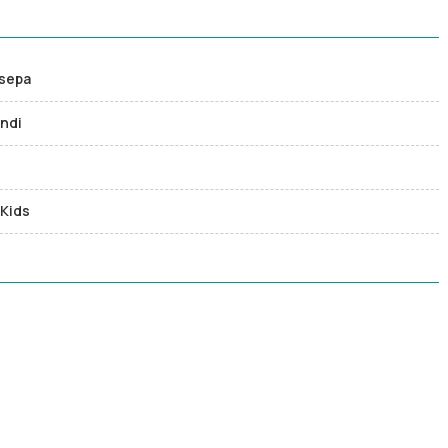
usepa
andi
 Kids