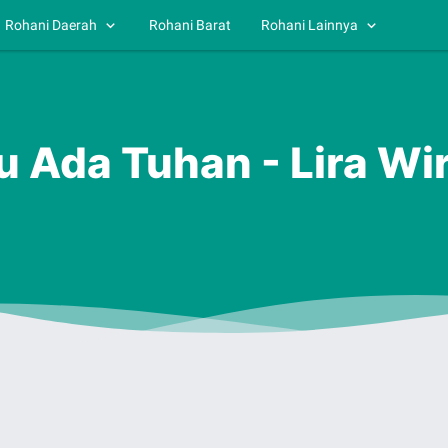
Rohani Daerah
Rohani Barat
Rohani Lainnya
lu Ada Tuhan - Lira W