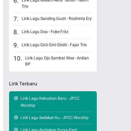
Lirik Lagu Malam Akhir Tahun - Nafiri
Trio
Lirik Lagu Sanding Gusti - Roshinta Ery
Lirik Lagu Doa - Foke Fritz
Lirik Lagu Girö Girö Dödö - Fajar Trio
Lirik Lagu Ojo Sambat Wae - Ardian
BP
Lirik Terbaru
Lirik Lagu Kekuatan Baru - JPCC
Worship
Lirik Lagu Sedekat Itu - JPCC Worship
Lirik Lagu Andaikan Surya Pagi